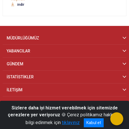
indir
MÜDÜRLÜĞÜMÜZ
YABANCILAR
GÜNDEM
İSTATİSTİKLER
İLETİŞİM
Sizlere daha iyi hizmet verebilmek için sitemizde
çerezlere yer veriyoruz
🍪 Çerez politikamız hakkında
bilgi edinmek için
tıklayınız
Kabul et
© 2026 Kars İl Göç İdaresi Müdürlüğü